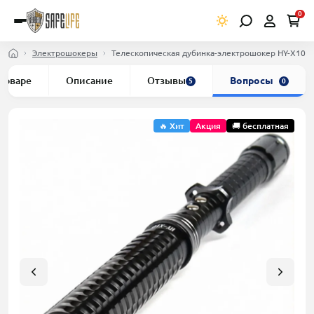
0
Электрошокеры
Телескопическая дубинка-электрошокер HY-X10 Po
 товаре
Описание
Отзывы
Вопросы
5
0
🔥 Хит
Акция
🚚 бесплатная