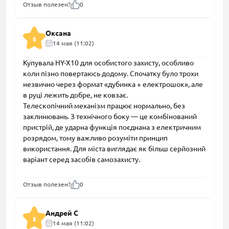
Отзыв полезен?
0
Оксана
5
14 мая (11:02)
Купувала HY-X10 для особистого захисту, особливо
коли пізно повертаюсь додому. Спочатку було трохи
незвично через формат «дубинка + електрошок», але
в руці лежить добре, не ковзає.
Телескопічний механізм працює нормально, без
заклинювань. З технічного боку — це комбінований
пристрій, де ударна функція поєднана з електричним
розрядом, тому важливо розуміти принцип
використання. Для міста виглядає як більш серйозний
варіант серед засобів самозахисту.
Отзыв полезен?
0
Андрей С
5
14 мая (11:02)