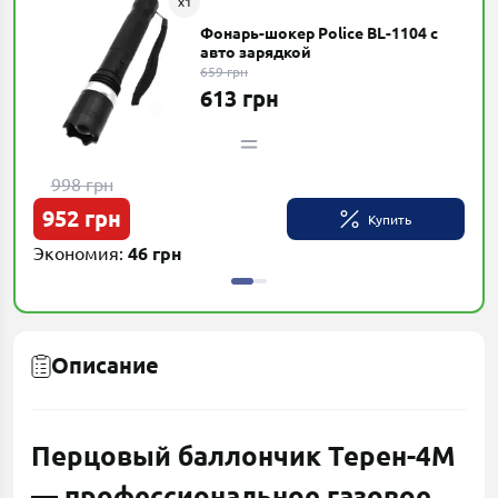
x
1
Фонарь-шокер Police BL-1104 с
авто зарядкой
659 грн
613 грн
998 грн
8
952 грн
80
Купить
Экономия:
46 грн
Эко
Описание
Перцовый баллончик Терен-4М
— профессиональное газовое