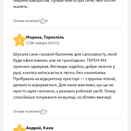
лишних наворотов. Лучше иметь при себе, чем потом
жалеть.
Отзыв полезен?
4
Марина, Тернопіль
5
08 января (09:55)
Шукала саме газовий балончик для самозахисту, який
буде ефективним, але не громіздким. ТЕРЕН-4М
приємно здивував. Виглядає надійно, добре лежить у
руці, кнопка натискається легко, без «залипань».
Пробувала на відкритому просторі — струмінь чіткий,
дальність відчувається. Для мене важливо, що це не
просто «для галочки», а реально робочий засіб. Тепер
спокійніше почуваюся на вулиці, особливо ввечері.
Отзыв полезен?
1
Андрей, Киев